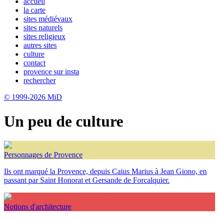
accueil
la carte
sites médiévaux
sites naturels
sites religieux
autres sites
culture
contact
provence sur insta
rechercher
© 1999-2026 MiD
Un peu de culture
Personnages de Provence
Ils ont marqué la Provence, depuis Caius Marius à Jean Giono, en
passant par Saint Honorat et Gersande de Forcalquier.
Notions d'architecture