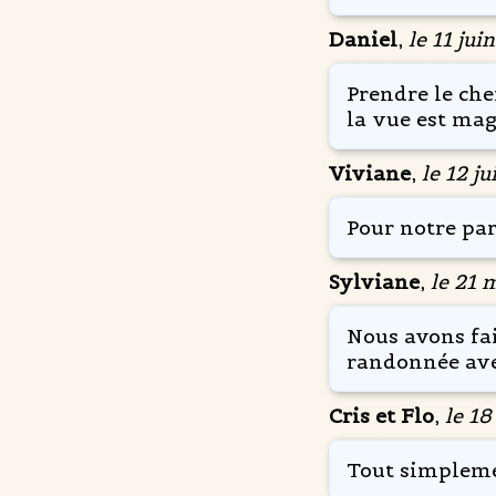
Daniel
,
le 11 jui
Prendre le ch
la vue est mag
Viviane
,
le 12 ju
Pour notre par
Sylviane
,
le 21 
Nous avons fai
randonnée avec
Cris et Flo
,
le 18
Tout simplemen