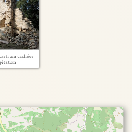
castrum cachées
gétation