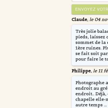
Claude
,
le 04 n
Très jolie bal
pieds, laissez
sommet de la c
1ère ruines. P
se fait soit p
pour faire le 
Philippe
,
le 11 f
Photographe a
endroit au gré
endroit.. Déjà
chapelle elle
autre temps .