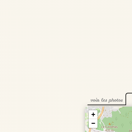
voir les photos
+
−