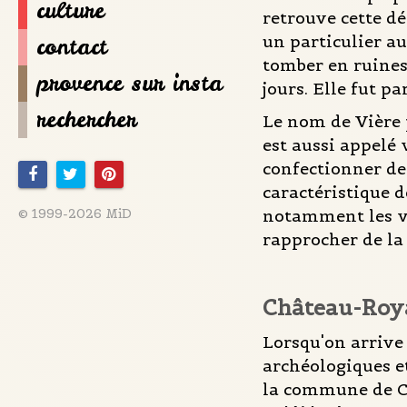
culture
retrouve cette d
un particulier au
contact
tomber en ruines.
provence sur insta
jours. Elle fut p
rechercher
Le nom de Vière p
est aussi appelé 
confectionner des
caractéristique d
© 1999-2026 MiD
notamment les vil
rapprocher de la 
Château-Roy
Lorsqu'on arrive 
archéologiques et
la commune de Ca