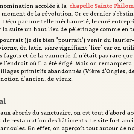
énomination accolée à la
chapelle Sainte Philo
 moment de la révolution. Or ce dernier s'obstina
 Déçu par une telle méchanceté, le curé entreprit
ar la suite un haut lieu de pèlerinage comme en t
ourrait (je dis bien "pourrait") venir du laurier
viorne, du latin
viere
signifiant "lier" car on ut
 fagots et de la vannerie. Il n'était pas rare qu
e l'endroit où il a été érigé. Mais on remarquera
lages primitifs abandonnés (Vière d'Ongles, de l
notion d'ancien, de vieux.
al
aux abords du sanctuaire, on est tout d'abord acc
 de restauration des bâtiments. Le site fort an
rnoules. En effet, on aperçoit tout autour de n