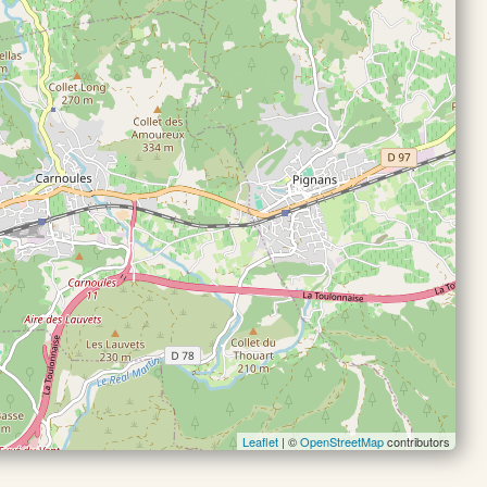
Leaflet
| ©
OpenStreetMap
contributors