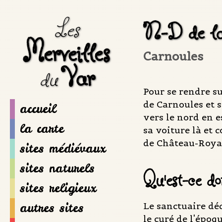
Les
N-D de la
Merveilles
Carnoules
Var
du
Pour se rendre su
de Carnoules et s
accueil
vers le nord en e
la carte
sa voiture là et 
de Château-Royal
sites médiévaux
sites naturels
Qu'est-ce d
sites religieux
autres sites
Le sanctuaire déd
le curé de l'époq