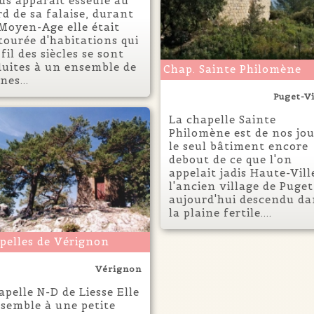
us apparait esseulé au
rd de sa falaise, durant
 Moyen-Age elle était
tourée d'habitations qui
fil des siècles se sont
duites à un ensemble de
Chap. Sainte Philomène
nes...
Puget-Vi
La chapelle Sainte
Philomène est de nos jou
le seul bâtiment encore
debout de ce que l'on
appelait jadis Haute-Vill
l'ancien village de Puget
aujourd'hui descendu da
la plaine fertile....
pelles de Vérignon
Vérignon
apelle N-D de Liesse Elle
ssemble à une petite