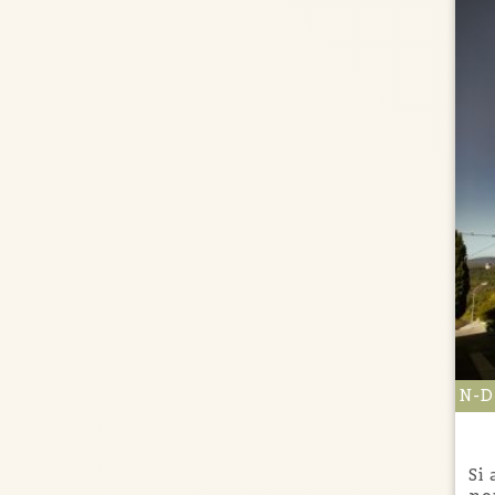
N-D
Si 