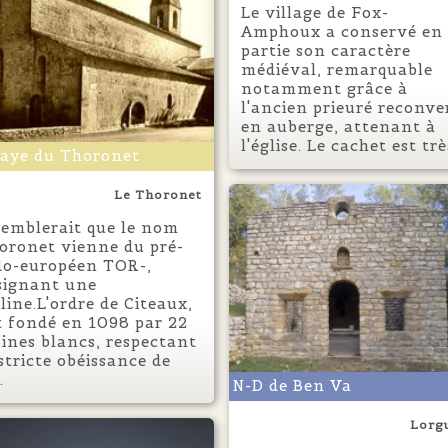
Le village de Fox-
Amphoux a conservé en
partie son caractère
médiéval, remarquable
notamment grâce à
l'ancien prieuré reconve
en auberge, attenant à
l'église. Le cachet est très
aye du Thoronet
Le Thoronet
 semblerait que le nom
oronet vienne du pré-
do-européen TOR-,
signant une
lline.L'ordre de Citeaux,
t fondé en 1098 par 22
ines blancs, respectant
 stricte obéissance de
.
N-D de Ben Va
Lorg