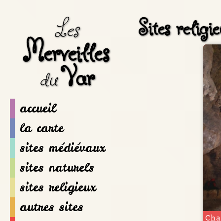
Sites religi
Les
Merveilles
Var
du
accueil
la carte
sites médiévaux
sites naturels
sites religieux
autres sites
Cha