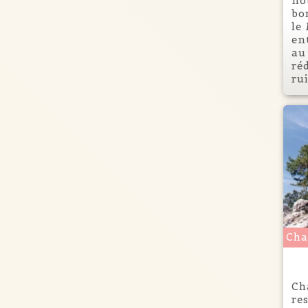
no
bo
le
en
au 
ré
rui
Cha
Ch
re