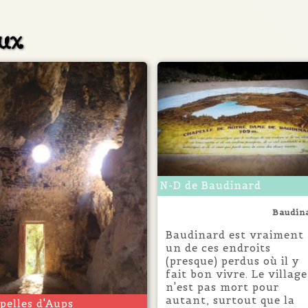
eux
N-D de Baudinard
Baudin
Baudinard est vraiment
un de ces endroits
(presque) perdus où il y
fait bon vivre. Le village
n'est pas mort pour
autant, surtout que la
pelles d'Aups