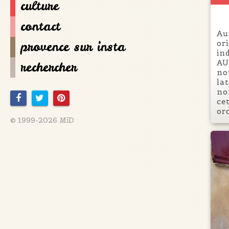
culture
contact
Au
or
provence sur insta
in
AU
rechercher
no
la
no
ce
or
© 1999-2026 MiD