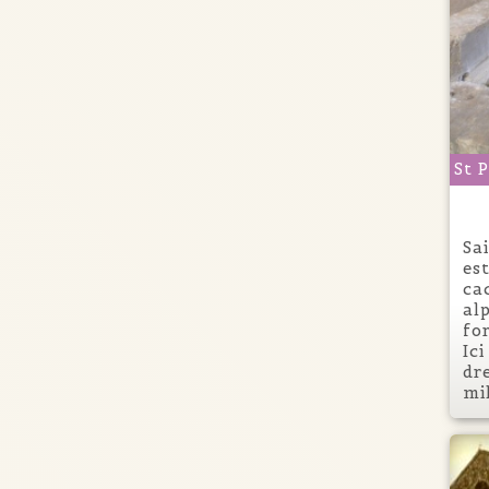
St 
Sa
es
ca
al
fo
Ic
dr
mil