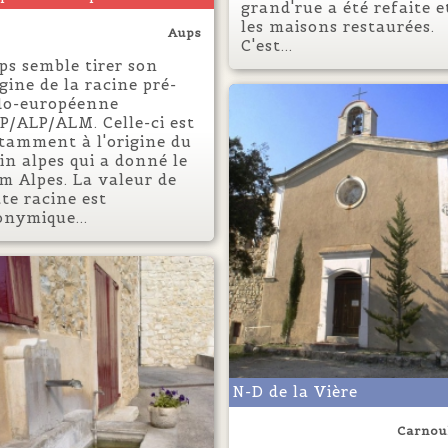
grand'rue a été refaite e
les maisons restaurées.
Aups
C'est...
ps semble tirer son
igine de la racine pré-
do-européenne
P/ALP/ALM. Celle-ci est
tamment à l'origine du
tin alpes qui a donné le
m Alpes. La valeur de
tte racine est
onymique...
N-D de la Vière
Carnou