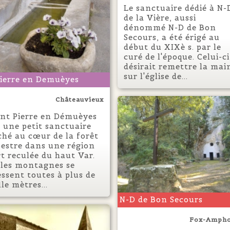
Le sanctuaire dédié à N-
de la Vière, aussi
dénommé N-D de Bon
Secours, a été érigé au
début du XIXè s. par le
curé de l'époque. Celui-ci
désirait remettre la mai
sur l'église de...
Pierre en Demuèyes
Châteauvieux
int Pierre en Démuèyes
t une petit sanctuaire
ché au cœur de la forêt
pestre dans une région
rt reculée du haut Var.
i les montagnes se
essent toutes à plus de
le mètres...
N-D de Bon Secours
Fox-Amph