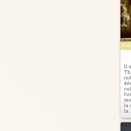
Abb
Il
Th
in
dé
co
fu
mo
la
la..