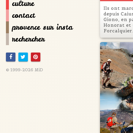
culture
Ils ont mar
contact
depuis Caiu
Giono, en p
provence sur insta
Honorat et
Forcalquier.
rechercher
© 1999-2026 MiD