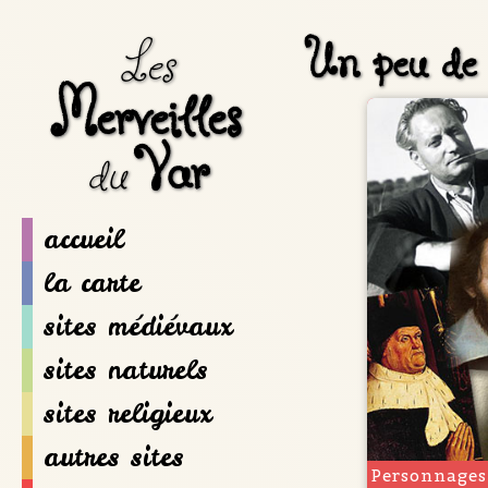
Un peu de 
Les
Merveilles
Var
du
accueil
la carte
sites médiévaux
sites naturels
sites religieux
autres sites
Personnages