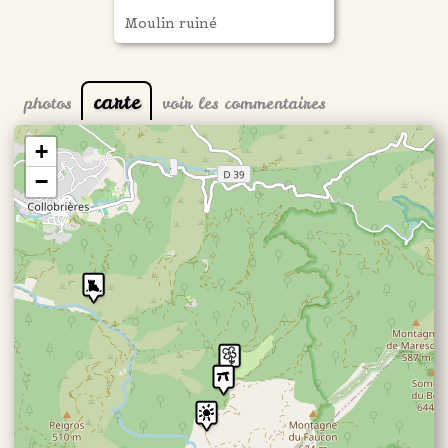
Moulin ruiné
carte
photos
voir les commentaires
+
−