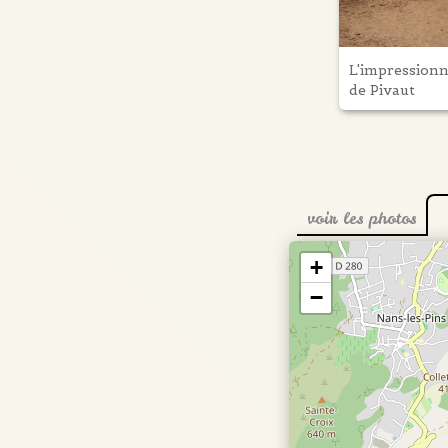
L'impressionn
de Pivaut
voir les photos
+
−