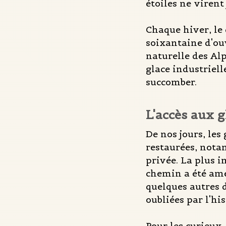
étoiles ne virent 
Chaque hiver, le
soixantaine d'ou
naturelle des Alp
glace industriell
succomber.
L'accès aux g
De nos jours, les
restaurées, notam
privée. La plus i
chemin a été amén
quelques autres d
oubliées par l'hi
Pour les curieux,