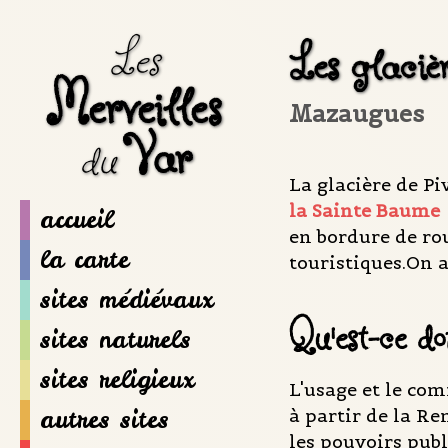
Les
Les glaciè
Merveilles
Mazaugues
Var
du
La glacière de Pi
la Sainte Baume
accueil
en bordure de ro
la carte
touristiques.On a
sites médiévaux
Qu'est-ce d
sites naturels
sites religieux
L'usage et le com
autres sites
à partir de la Re
les pouvoirs publ