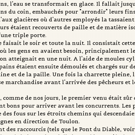
ns, l'eau se transformait en glace. Il fallait jus
ans du coin, embauchés pour "arrondir" leurs fins 
u'aux glacières où d'autres employés la tassaien
urs étaient recouverts de paille et de matière iso
d'une triple porte.
e faisait le soir et toute la nuit. Il consistait cet
où les gens en avaient besoin, principalement le
l'on atteignait en une nuit. A l'aide de moules cy
pains étaient ensuite démoulés et chargés sur de
ine et de la paille. Une fois la charrette pleine, 
se marchandise avant l'arrivée des pêcheurs et le
e, comme de nos jours, le premier venu était sûr
t bons pour arriver avant les concurrents. Les 
des fous sur les étroits chemins qui descendaie
ignes en direction de Toulon.
t des raccourcis (tels que le Pont du Diable, voir