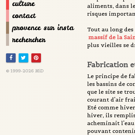
culture
aliments, dans le
risques importan
contact
provence sur insta
Tout au long des 
massif de la Sa
rechercher
plus vieilles se 
Fabrication 
© 1999-2026 MiD
Le principe de fa
les bassins de co
que le site se tro
courant d'air fra
Eté comme hiver, 
hiver, ils rempli
acheminait l'eau
pouvant contenir