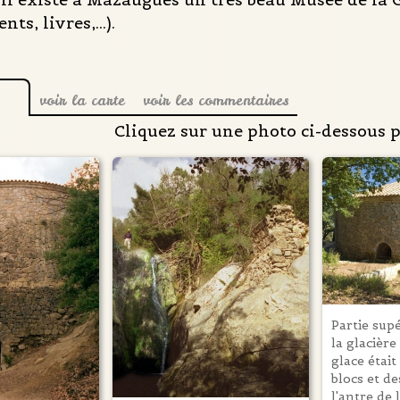
ts, livres,...).
voir la carte
voir les commentaires
Cliquez sur une photo ci-dessous 
Partie sup
la glacière
glace étai
blocs et d
l'antre de 