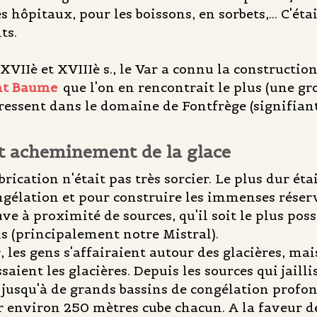
s hôpitaux, pour les boissons, en sorbets,... C'é
ts.
XVIIè et XVIIIè s., le Var a connu la constructio
int Baume
que l'on en rencontrait le plus (une gr
dressent dans le domaine de Fontfrège (signifiant
et acheminement de la glace
brication n'était pas très sorcier. Le plus dur ét
ngélation et pour construire les immenses réservoi
uve à proximité de sources, qu'il soit le plus possi
is (principalement notre Mistral).
les gens s'affairaient autour des glacières, mai
ssaient les glacières. Depuis les sources qui jail
 jusqu'à de grands bassins de congélation profo
 environ 250 mètres cube chacun. A la faveur des