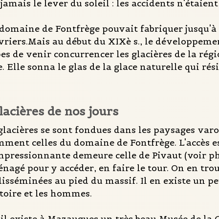
jamais le lever du soleil : les accidents n'étaient
 domaine de Fontfrège pouvait fabriquer jusqu'à
vriers.Mais au début du XIXè s., le développeme
es de venir concurrencer les glacières de la régio
e. Elle sonna le glas de la glace naturelle qui r
lacières de nos jours
 glacières se sont fondues dans les paysages varo
ment celles du domaine de Fontfrège. L'accès es
mpressionnante demeure celle de Pivaut (voir pho
agé pour y accéder, en faire le tour. On en trou
isséminées au pied du massif. Il en existe un pe
stoire et les hommes.
 il existe à Mazaugues un très beau Musée de la Gl