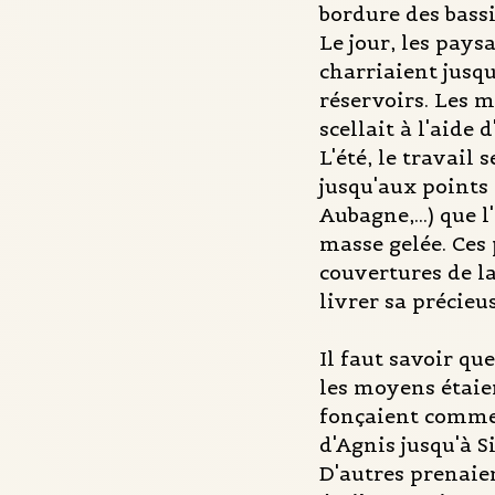
bordure des bassi
Le jour, les pays
charriaient jusq
réservoirs. Les m
scellait à l'aide 
L'été, le travail s
jusqu'aux points 
Aubagne,...) que 
masse gelée. Ces 
couvertures de la
livrer sa précieu
Il faut savoir qu
les moyens étaien
fonçaient comme 
d'Agnis jusqu'à S
D'autres prenaien