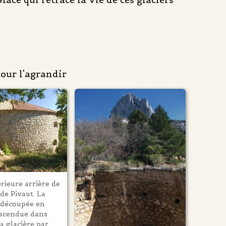
pour l'agrandir
érieure arrière de
 de Pivaut. La
t découpée en
escendue dans
la glacière par