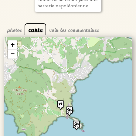
batterie napoléonienne
carte
photos
voir les commentaires
+
−