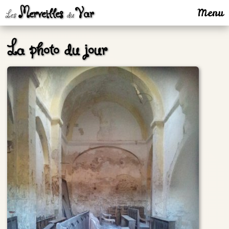
Merveilles
Var
Menu
Les
du
La photo du jour