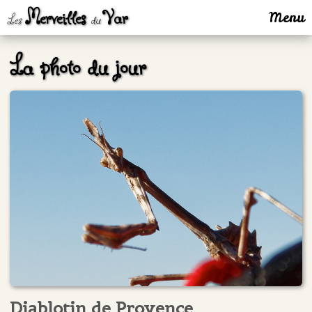
Merveilles
Var
Menu
Les
du
La photo du jour
Diablotin de Provence