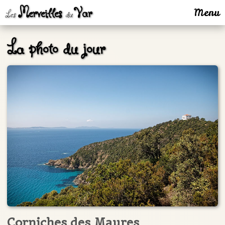
Merveilles
Var
Menu
Les
du
La photo du jour
Corniches des Maures