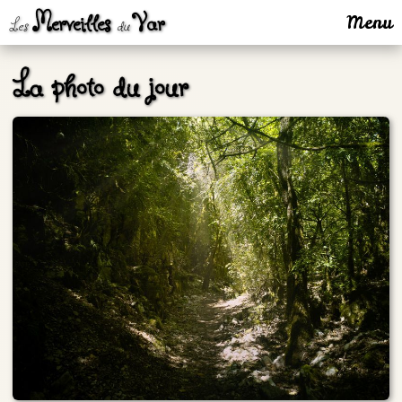
Merveilles
Var
Menu
Les
du
La photo du jour