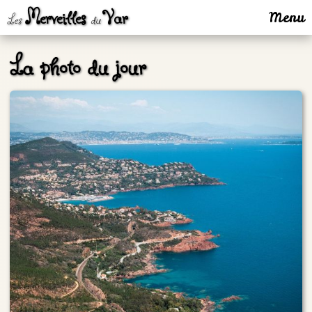
Merveilles
Var
Menu
Les
du
La photo du jour