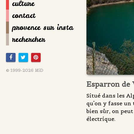
culture
contact
provence sur insta
rechercher
© 1999-2026 MiD
Esparron de
Situé dans les Al
qu'on y fasse un 
bien sûr, on peut
électrique.