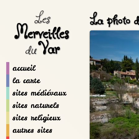
Les
La photo d
Merveilles
Var
du
accueil
la carte
sites médiévaux
sites naturels
sites religieux
autres sites