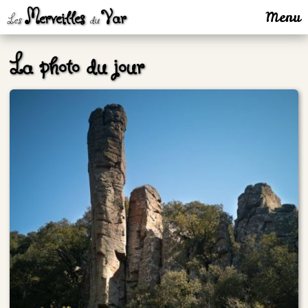
Merveilles
Var
Menu
Les
du
La photo du jour