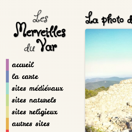
Les
La photo d
Merveilles
Var
du
accueil
la carte
sites médiévaux
sites naturels
sites religieux
autres sites