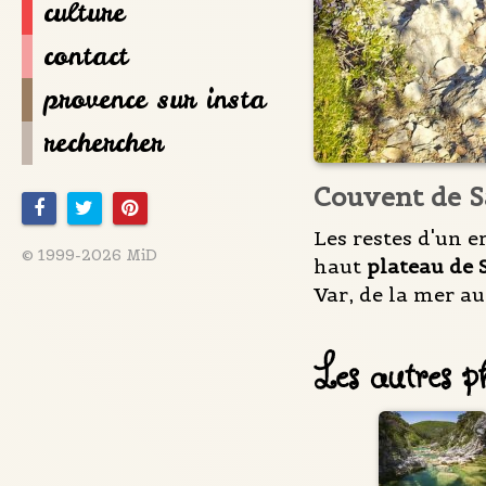
culture
contact
provence sur insta
rechercher
Couvent de S
Les restes d'un 
© 1999-2026 MiD
haut
plateau de 
Var, de la mer a
Les autres ph