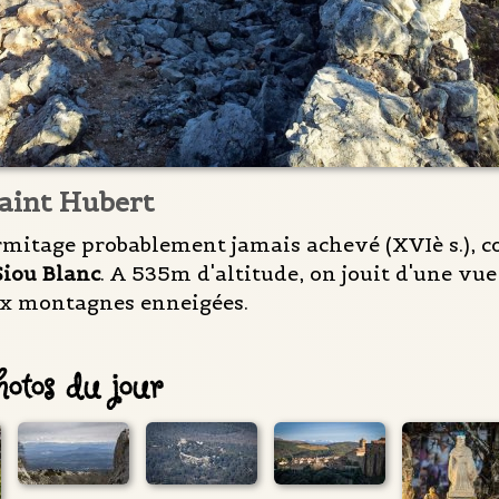
aint Hubert
ermitage probablement jamais achevé (XVIè s.), 
Siou Blanc
. A 535m d'altitude, on jouit d'une vu
ux montagnes enneigées.
otos du jour