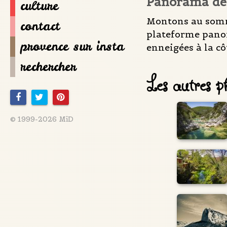
Panorama dep
culture
Montons au somme
contact
plateforme panor
provence sur insta
enneigées à la cô
rechercher
Les autres ph
© 1999-2026 MiD