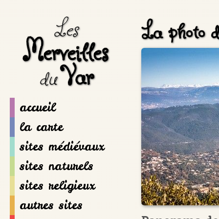
Les
La photo d
Merveilles
Var
du
accueil
la carte
sites médiévaux
sites naturels
sites religieux
autres sites