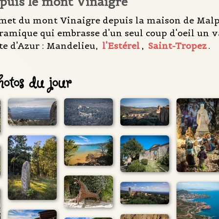
uis le mont Vinaigre
t du mont Vinaigre depuis la maison de Malpey 
amique qui embrasse d'un seul coup d'oeil un vas
te d'Azur : Mandelieu,
l'Estérel
,
Saint-Tropez
.
otos du jour