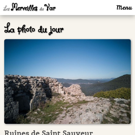
Merveilles
Var
Menu
Les
du
La photo du jour
Ruines de Saint Sauveur