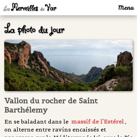
Merveilles
Var
Menu
Les
du
La photo du jour
Vallon du rocher de Saint
Barthélemy
En se baladant dans le
massif de l'Estérel
,
on alterne entre ravins encaissés et